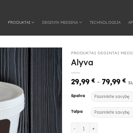
S
PRODUKTAI
DEGINTA MEDIENA
TECHNOLOGIJA
AP
PRODUKTAI DEGINTAI MEDI
Alyva
29,99
€
-
79,99
€
s
Spalva
Talpa
produkto kiekis: Alyva