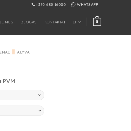
+370 683 16000
WHATSAPP
0
IE MUS
BLOGAS
KONTAKTAI
LT
ENAI
/
ALYVA
u PVM