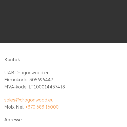
Kontakt
UAB Dragonwood.eu
Firmakode: 305696447
MVA-kode: LT100014437418
sales@dragonwood.eu
Mob. Nei.
+370 683 16000
Adresse