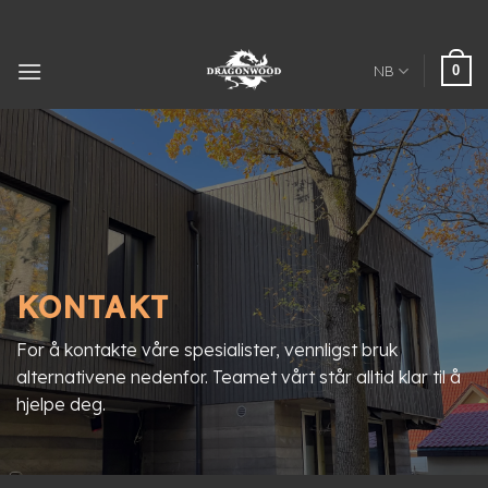
Hopp
til
innhold
0
NB
KONTAKT
For å kontakte våre spesialister, vennligst bruk
alternativene nedenfor. Teamet vårt står alltid klar til å
hjelpe deg.