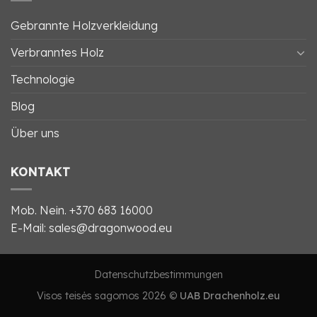
Gebrannte Holzverkleidung
Verbranntes Holz
Technologie
Blog
Über uns
KONTAKT
Mob. Nein.
+370 683 16000
E-Mail: sales@dragonwood.eu
Datenschutzbestimmungen
Visos teisės sagomos 2026 ©
UAB Drachenholz.eu