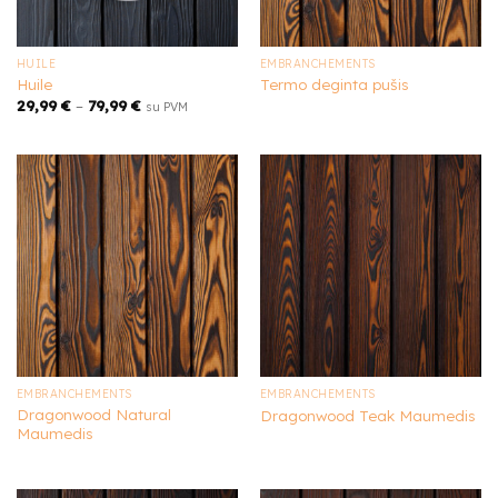
HUILE
EMBRANCHEMENTS
Huile
Termo deginta pušis
29,99
€
–
79,99
€
su PVM
EMBRANCHEMENTS
EMBRANCHEMENTS
Dragonwood Natural
Dragonwood Teak Maumedis
Maumedis