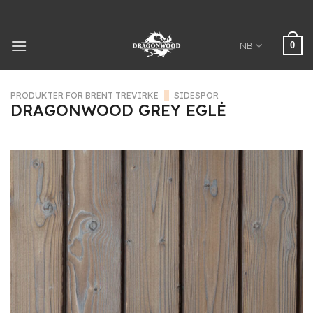
Hopp
til
innhold
0
NB
PRODUKTER FOR BRENT TREVIRKE
/
SIDESPOR
DRAGONWOOD GREY EGLĖ