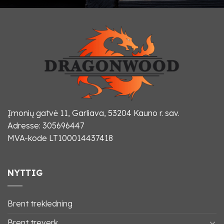
Įmonių gatvė 11, Garliava, 53204 Kauno r. sav.
Adresse: 305696447
MVA-kode LT100014437418
NYTTIG
Brent trekledning
Brent treverk