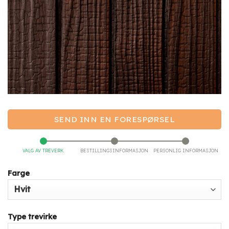
SEND INN EN FORESPØRSEL
VALG AV TREVERK
BESTILLINGSINFORMASJON
PERSONLIG INFORMASJON
Farge
Type trevirke