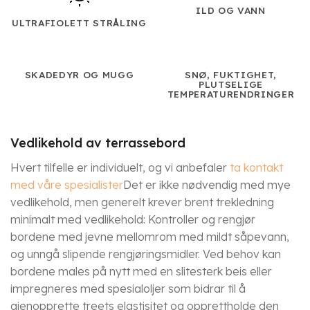
ILD OG VANN
ULTRAFIOLETT STRÅLING
SKADEDYR OG MUGG
SNØ, FUKTIGHET,
PLUTSELIGE
TEMPERATURENDRINGER
Vedlikehold av terrassebord
Hvert tilfelle er individuelt, og vi anbefaler
ta kontakt
med våre spesialister
Det er ikke nødvendig med mye
vedlikehold, men generelt krever brent trekledning
minimalt med vedlikehold: Kontroller og rengjør
bordene med jevne mellomrom med mildt såpevann,
og unngå slipende rengjøringsmidler. Ved behov kan
bordene males på nytt med en slitesterk beis eller
impregneres med spesialoljer som bidrar til å
gjenopprette treets elastisitet og opprettholde den