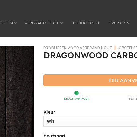
UCTEN
VERBRAND HOUT
TECHNOLOGIE
OVER ONS
PRODUCTEN VOOR VERBRAND HOUT
/
OPSTELS
DRAGONWOOD CARBO
EEN AANV
KEUZE VAN HOUT
BEST
Kleur
Houtsoort