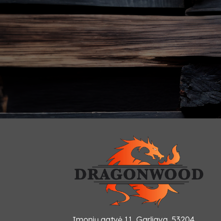
Įmonių gatvė 11, Garliava, 53204