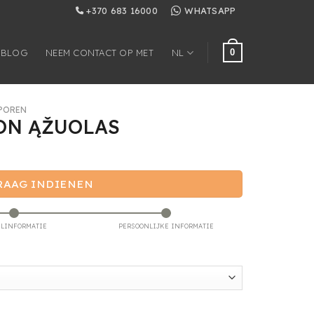
+370 683 16000
WHATSAPP
0
BLOG
NEEM CONTACT OP MET
NL
POREN
N ĄŽUOLAS
RAAG INDIENEN
ELINFORMATIE
PERSOONLIJKE INFORMATIE