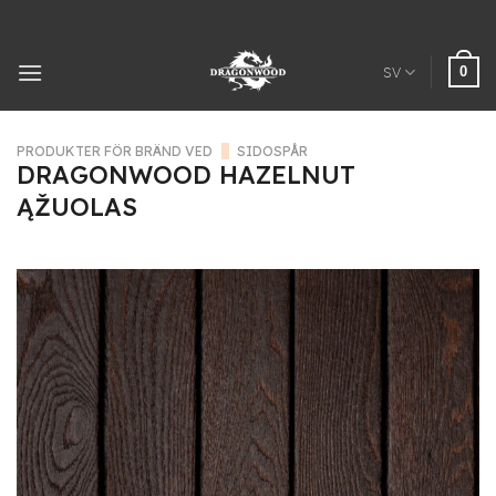
Hoppa
till
innehåll
0
SV
PRODUKTER FÖR BRÄND VED
/
SIDOSPÅR
DRAGONWOOD HAZELNUT
ĄŽUOLAS