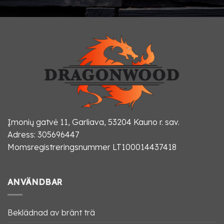
Įmonių gatvė 11, Garliava, 53204 Kauno r. sav.
Adress: 305696447
Momsregistreringsnummer LT100014437418
ANVÄNDBAR
Beklädnad av bränt trä