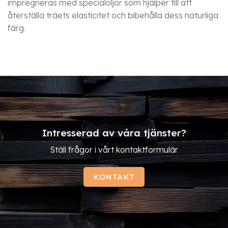
impregneras med specialoljor som hjälper till att
återställa träets elasticitet och bibehålla dess naturliga
färg.
Intresserad av våra tjänster?
Ställ frågor i vårt kontaktformulär
KONTAKT