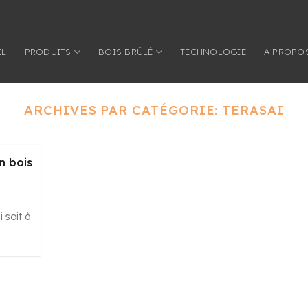
IL
PRODUITS
BOIS BRÛLÉ
TECHNOLOGIE
A PROPO
ARCHIVES PAR CATÉGORIE:
TERASAI
n bois
 soit à
]