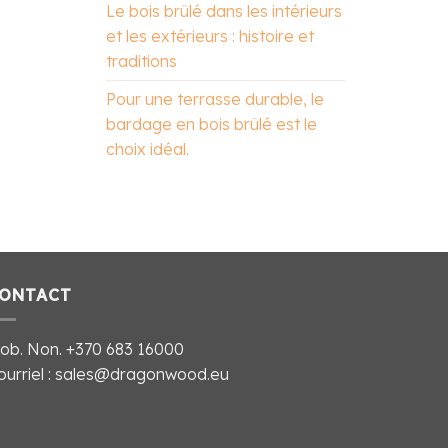
Le bois brûlé dans les intérieurs
et les extérieurs : histoire et
traditions
Pour une terrasse durable, le
bardage en bois brûlé est le
choix idéal.
ONTACT
ob. Non.
+370 683 16000
ourriel : sales@dragonwood.eu