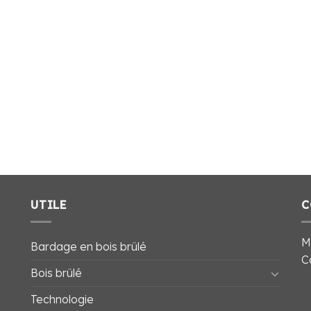
UTILE
C
M
Bardage en bois brûlé
C
Bois brûlé
Technologie