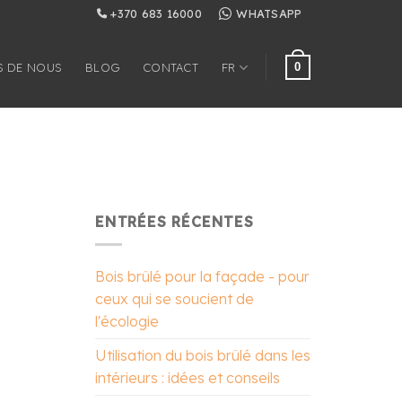
+370 683 16000
WHATSAPP
0
S DE NOUS
BLOG
CONTACT
FR
ENTRÉES RÉCENTES
Bois brûlé pour la façade - pour
ceux qui se soucient de
l'écologie
Utilisation du bois brûlé dans les
intérieurs : idées et conseils