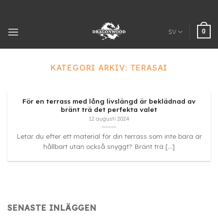
Hoppa
till
innehåll
0
SV
KATEGORI ARKIV:
TERASAI
För en terrass med lång livslängd är beklädnad av
bränt trä det perfekta valet
12 augusti 2024
Letar du efter ett material för din terrass som inte bara är
hållbart utan också snyggt? Bränt trä [...]
SENASTE INLÄGGEN