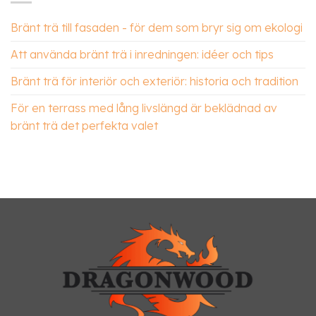
Bränt trä till fasaden - för dem som bryr sig om ekologi
Att använda bränt trä i inredningen: idéer och tips
Bränt trä för interiör och exteriör: historia och tradition
För en terrass med lång livslängd är beklädnad av
bränt trä det perfekta valet