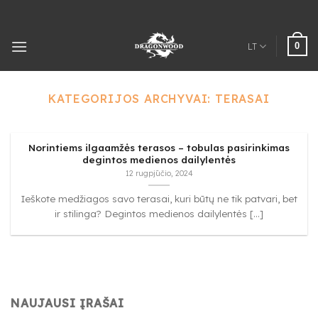
Pereiti
prie
turinio
0
LT
KATEGORIJOS ARCHYVAI:
TERASAI
Norintiems ilgaamžės terasos – tobulas pasirinkimas
degintos medienos dailylentės
12 rugpjūčio, 2024
Ieškote medžiagos savo terasai, kuri būtų ne tik patvari, bet
ir stilinga? Degintos medienos dailylentės [...]
NAUJAUSI ĮRAŠAI