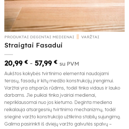
PRODUKTAI DEGINTAI MEDIENAI
/
VARŽTAI
Straigtai Fasadui
20,99
€
-
57,99
€
su PVM
Aukštos kokybės tvirtinimo elementai naudojami
terasų, fasadų ir kitų medžio konstrukcijų įrengimui.
Varžtai yra atsparūs rūdims, todėl tinka vidaus ir lauko
darbams. Jie puikiai tinka įvairiai medienai,
nepriklausomai nuo jos kietumo. Deginta mediena
reikalauja atsargesnių tvirtinimo mechanizmų, todėl
srieginė varžto konstrukcija užtikrina stabilų sujungimą.
Galima pasirinkti iš dviejų varžto galvutės spalvų –