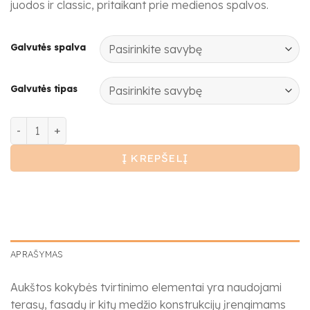
juodos ir classic, pritaikant prie medienos spalvos.
Galvutės spalva
Galvutės tipas
produkto kiekis: Straigtai Fasadui
Į KREPŠELĮ
APRAŠYMAS
Aukštos kokybės tvirtinimo elementai yra naudojami
terasų, fasadų ir kitų medžio konstrukcijų įrengimams