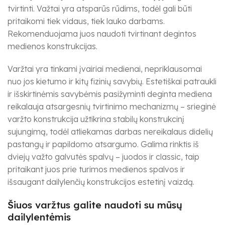
tvirtinti. Važtai yra atsparūs rūdims, todėl gali būti
pritaikomi tiek vidaus, tiek lauko darbams.
Rekomenduojama juos naudoti tvirtinant degintos
medienos konstrukcijas.
Varžtai yra tinkami įvairiai medienai, nepriklausomai
nuo jos kietumo ir kitų fizinių savybių. Estetiškai patraukli
ir išskirtinėmis savybėmis pasižyminti deginta mediena
reikalauja atsargesnių tvirtinimo mechanizmų – srieginė
varžto konstrukcija užtikrina stabilų konstrukcinį
sujungimą, todėl atliekamas darbas nereikalaus didelių
pastangų ir papildomo atsargumo. Galima rinktis iš
dviejų važto galvutės spalvų – juodos ir classic, taip
pritaikant juos prie turimos medienos spalvos ir
išsaugant dailylenčių konstrukcijos estetinį vaizdą.
Šiuos varžtus galite naudoti su mūsų
dailylentėmis