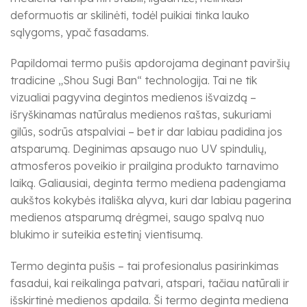
deformuotis ar skilinėti, todėl puikiai tinka lauko
sąlygoms, ypač fasadams.
Papildomai termo pušis apdorojama deginant paviršių
tradicine „Shou Sugi Ban“ technologija. Tai ne tik
vizualiai pagyvina degintos medienos išvaizdą –
išryškinamas natūralus medienos raštas, sukuriami
gilūs, sodrūs atspalviai – bet ir dar labiau padidina jos
atsparumą. Deginimas apsaugo nuo UV spindulių,
atmosferos poveikio ir prailgina produkto tarnavimo
laiką. Galiausiai, deginta termo mediena padengiama
aukštos kokybės itališka alyva, kuri dar labiau pagerina
medienos atsparumą drėgmei, saugo spalvą nuo
blukimo ir suteikia estetinį vientisumą.
Termo deginta pušis – tai profesionalus pasirinkimas
fasadui, kai reikalinga patvari, atspari, tačiau natūrali ir
išskirtinė medienos apdaila. Ši termo deginta mediena