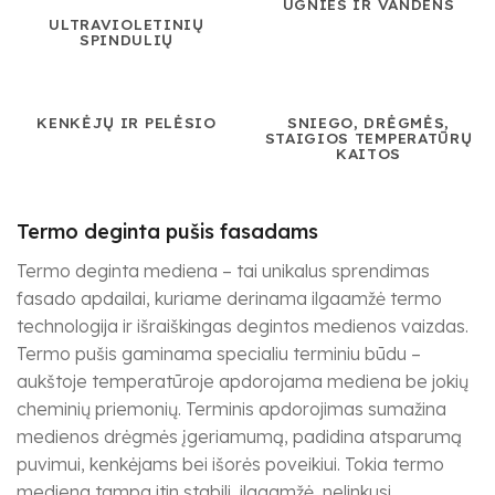
UGNIES IR VANDENS
ULTRAVIOLETINIŲ
SPINDULIŲ
KENKĖJŲ IR PELĖSIO
SNIEGO, DRĖGMĖS,
STAIGIOS TEMPERATŪRŲ
KAITOS
Termo deginta pušis fasadams
Termo deginta mediena – tai unikalus sprendimas
fasado apdailai, kuriame derinama ilgaamžė termo
technologija ir išraiškingas degintos medienos vaizdas.
Termo pušis gaminama specialiu terminiu būdu –
aukštoje temperatūroje apdorojama mediena be jokių
cheminių priemonių. Terminis apdorojimas sumažina
medienos drėgmės įgeriamumą, padidina atsparumą
puvimui, kenkėjams bei išorės poveikiui. Tokia termo
mediena tampa itin stabili, ilgaamžė, nelinkusi