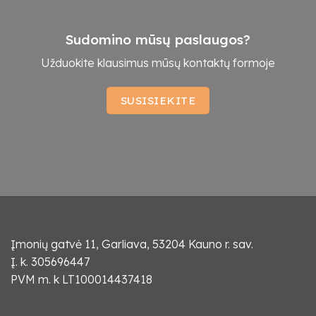
Sudomino mūsų paslaugos?
Užduokite klausimus mūsų kontaktų formoje
SUSISIEKITE
Įmonių gatvė 11, Garliava, 53204 Kauno r. sav.
Į. k. 305696447
PVM m. k LT100014437418