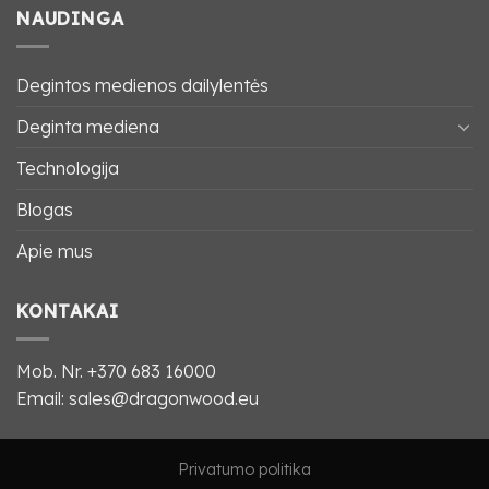
NAUDINGA
Degintos medienos dailylentės
Deginta mediena
Technologija
Blogas
Apie mus
KONTAKAI
Mob. Nr.
+370 683 16000
Email: sales@dragonwood.eu
Privatumo politika