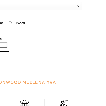
sa
Tvora
s
GONWOOD MEDIENA YRA