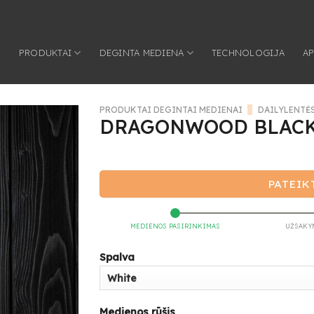
S
PRODUKTAI
DEGINTA MEDIENA
TECHNOLOGIJA
AP
PRODUKTAI DEGINTAI MEDIENAI
/
DAILYLENTĖ
DRAGONWOOD BLACK
PATEIK
MEDIENOS PASIRINKIMAS
UŽSAKY
Spalva
Medienos rūšis