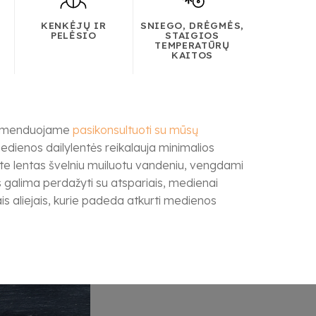
KENKĖJŲ IR
SNIEGO, DRĖGMĖS,
PELĖSIO
STAIGIOS
TEMPERATŪRŲ
KAITOS
rekomenduojame
pasikonsultuoti su mūsų
edienos dailylentės reikalauja minimalios
lykite lentas švelniu muiluotu vandeniu, vengdami
tas galima perdažyti su atspariais, medienai
is aliejais, kurie padeda atkurti medienos