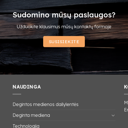
Sudomino mūsų paslaugos?
Užduokite klausimus mūsų kontaktų formoje
SUSISIEKITE
NAUDINGA
K
M
Degintos medienos dailylentės
E
Deginta mediena
Technologija