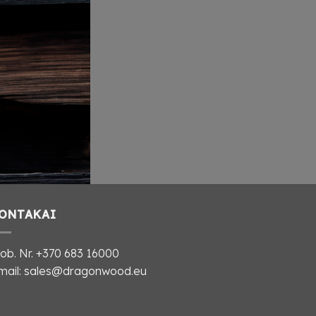
ONTAKAI
ob. Nr.
+370 683 16000
mail: sales@dragonwood.eu