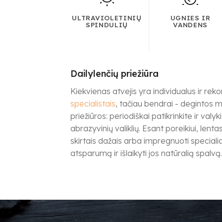
ULTRAVIOLETINIŲ
UGNIES IR
SPINDULIŲ
VANDENS
Dailylenčių priežiūra
Kiekvienas atvejis yra individualus ir 
specialistais
, tačiau bendrai - degintos m
priežiūros: periodiškai patikrinkite ir va
abrazyvinių valiklių. Esant poreikiui, len
skirtais dažais arba impregnuoti specialia
atsparumą ir išlaikyti jos natūralią spalvą.