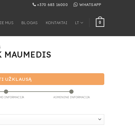
+370 683 16000
WHATSAPP
0
IE MUS
BLOGAS
KONTAKTAI
LT
S
 MAUMEDIS
TI UŽKLAUSĄ
MO INFORMACIJA
ASMENINĖ INFORMACIJA